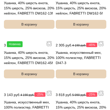
Ушанка, 40% шерсть енота,
Ушанка, 40% шерсть енота,
15% шерсть, 25% вискоза, 20%
15% шерсть, 25% вискоза, 20%
нейлон, FABRETTI DW162-13f
нейлон, FABRETTI DW162-5f
В корзину
В корзину
Новинка
3 990 руб.
2 305 руб.
-45%
4 190 руб.
Ушанка, 40% шерсть енота,
Ушанка, искусственный мех,
15% шерсть, 25% вискоза, 20%
100% полиэстер, FABRETTI
нейлон, FABRETTI DW162-45f
DI47-3
В корзину
В корзину
3 143 руб.
-25%
3 818 руб.
-25%
4 190 руб.
5 090 руб.
Ушанка, искусственный мех,
Ушанка, 40% шерсть енота,
100% полиэстер, FABRETTI
15% шерсть, 25% вискоза, 20%