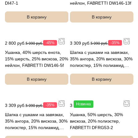
DI47-1
нейлон, FABRETTI DW146-13f
В корзину
В корзину
2 800 руб.
-45%
3 309 руб.
-35%
5 090 руб.
5 090 руб.
Ушанка, 40% шерсть енота,
Шапка с ушками на завязках,
15% шерсть, 25% вискоза, 20%
35% ангора, 20% вискоза, 30%
нейлон, FABRETTI DW146-5f
полиэстер, 15% полиамид,
FABRETTI DW145-45f
В корзину
В корзину
Новинка
3 309 руб.
-35%
3 990 руб.
5 090 руб.
Шапка с ушками на завязках,
Ушанка, 50% шерсть, 30%
35% ангора, 20% вискоза, 30%
вискоза, 20% полиэстер,
полиэстер, 15% полиамид,
FABRETTI DFRG53-2
FABRETTI DW145-1f