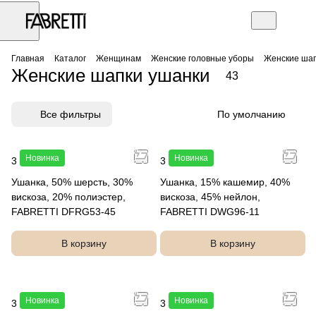
Главная
Каталог
Женщинам
Женские головные уборы
Женские шап
Женские шапки ушанки
43
Все фильтры
По умолчанию
Новинка
Новинка
3 990 руб.
3 490 руб.
Ушанка, 50% шерсть, 30%
Ушанка, 15% кашемир, 40%
вискоза, 20% полиэстер,
вискоза, 45% нейлон,
FABRETTI DFRG53-45
FABRETTI DWG96-11
В корзину
В корзину
Новинка
Новинка
3 990 руб.
3 990 руб.