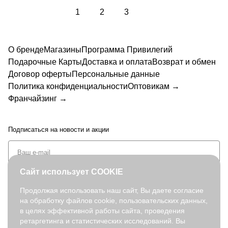
1
2
3
О бренде
Магазины
Программа Привилегий
Подарочные Карты
Доставка и оплата
Возврат и обмен
Договор оферты
Персональные данные
Политика конфиденциальности
Оптовикам →
Франчайзинг →
Подписаться
на новости и акции
Сайт использует COOKIE
Продолжая использовать наш сайт, Вы даете согласие
на обработку файлов cookie, пользовательских данных,
+7 (495) 127-08-52
в целях эффективной работы сайта, проведения
order@fabretti.ru
ретаргетинга и статистических исследований. Вы