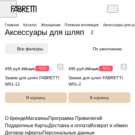
Главная
Каталог
Женщинам
Пляжная коллекция
Аксессуары для ш
Аксессуары для шляп
2
Все фильтры
По умолчанию
495 руб.
-50%
495 руб.
-50%
990 руб.
990 руб.
Зажим для шляп FABRETTI
Зажим для шляп FABRETTI
W01-12
W01-2
В корзину
В корзину
О бренде
Магазины
Программа Привилегий
Подарочные Карты
Доставка и оплата
Возврат и обмен
Договор оферты
Персональные данные