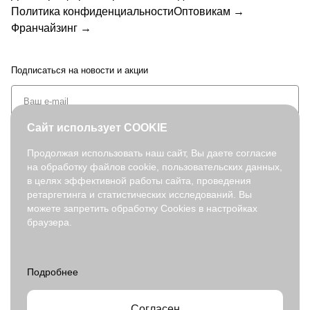
Политика конфиденциальности
Оптовикам →
Франчайзинг →
Подписаться
на новости и акции
Сайт использует COOKIE
Продолжая использовать наш сайт, Вы даете согласие
на обработку файлов cookie, пользовательских данных,
+7 (495) 127-08-52
в целях эффективной работы сайта, проведения
order@fabretti.ru
ретаргетинга и статистических исследований. Вы
можете запретить обработку Cookies в настройках
браузера.
© 2026. fabretti.ru. Все права защищены
На информационном ресурсе применяются
рекомендательные
технологии
.
Все ресурсы сайта www.fabretti.ru, включая (но не ограничиваясь)
текстовую, графическую, фотографическую и видео информацию,
структуру, дизайн и оформление страниц, доменное имя,
Согласен