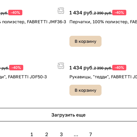
1 434 руб.
-40%
-40%
 руб.
2 390 руб.
 полиэстер, FABRETTI JMF36-3
Перчатки, 100% полиэстер, FA
В корзину
1 434 руб.
-40%
-40%
 руб.
2 390 руб.
ди", FABRETTI JDF50-3
Рукавицы, "тедди", FABRETTI J
В корзину
Загрузить еще
1
2
3
...
7