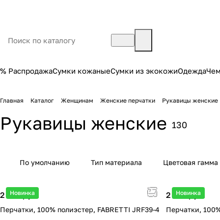
% Распродажа
Сумки кожаные
Сумки из экокожи
Одежда
Че
Главная
Каталог
Женщинам
Женские перчатки
Рукавицы женские
Рукавицы женские
130
По умолчанию
Тип материала
Цветовая гамма
Новинка
Новинка
2 290 руб.
2 290 руб.
Перчатки, 100% полиэстер, FABRETTI JRF39-4
Перчатки, 100%