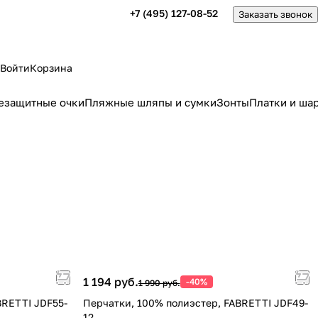
+7 (495) 127-08-52
Заказать звонок
Войти
Корзина
езащитные очки
Пляжные шляпы и сумки
Зонты
Платки и ша
1 194 руб.
-40%
1 990 руб.
BRETTI JDF55-
Перчатки, 100% полиэстер, FABRETTI JDF49-
12