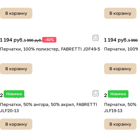
В корзину
В корзину
1 194 руб.
1 194 руб.
-40%
1 990 руб.
1 990
Перчатки, 100% полиэстер, FABRETTI JDF49-5
Перчатки, 100%
В корзину
В корзину
Новинка
Новинка
2 490 руб.
2 590 руб.
Перчатки, 50% ангора, 50% акрил, FABRETTI
Перчатки, 50% 
JLF20-13
JLF19-13
В корзину
В корзину