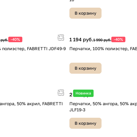
В корзину
1 194 руб.
-40%
-40%
 руб.
1 990 руб.
 полиэстер, FABRETTI JDF49-9
Перчатки, 100% полиэстер, FA
В корзину
Новинка
2 590 руб.
ангора, 50% акрил, FABRETTI
Перчатки, 50% ангора, 50% ак
JLF19-3
В корзину