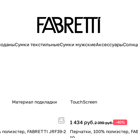
моданы
Сумки текстильные
Сумки мужские
Аксессуары
Солнц
Материал подкладки
TouchScreen
1 434 руб.
-40%
2 390 руб.
 полиэстер, FABRETTI JRF39-2
Перчатки, 100% полиэстер, FA
10