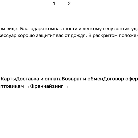
1
2
м виде. Благодаря компактности и легкому весу зонтик удо
ессуар хорошо защитит вас от дождя. В раскрытом положен
 Карты
Доставка и оплата
Возврат и обмен
Договор офе
птовикам →
Франчайзинг →