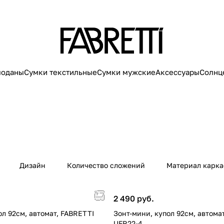
моданы
Сумки текстильные
Сумки мужские
Аксессуары
Солнц
Дизайн
Количество сложений
Материал карка
2 490 руб.
ол 92см, автомат, FABRETTI
Зонт-мини, купол 92см, автома
UFR22-4