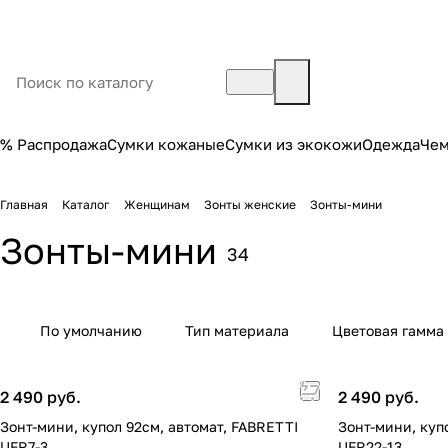
% Распродажа
Сумки кожаные
Сумки из экокожи
Одежда
Че
Главная
Каталог
Женщинам
Зонты женские
Зонты-мини
Зонты-мини
34
По умолчанию
Тип материала
Цветовая гамма
2 490 руб.
2 490 руб.
Зонт-мини, купол 92см, автомат, FABRETTI
Зонт-мини, куп
UFR7-3
UFR22-13