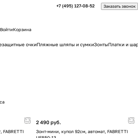
+7 (495) 127-08-52
Заказать звонок
Войти
Корзина
езащитные очки
Пляжные шляпы и сумки
Зонты
Платки и ша
са
2 490 руб.
т, FABRETTI
Зонт-мини, купол 92см, автомат, FABRETTI
UFR50-13