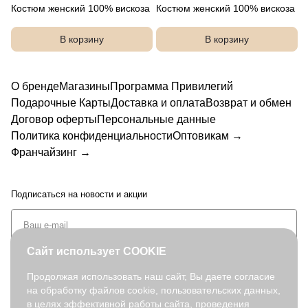
Костюм женский 100% вискоза
Костюм женский 100% вискоза
В корзину
В корзину
О бренде
Магазины
Программа Привилегий
Подарочные Карты
Доставка и оплата
Возврат и обмен
Договор оферты
Персональные данные
Политика конфиденциальности
Оптовикам →
Франчайзинг →
Подписаться
на новости и акции
Сайт использует COOKIE
Продолжая использовать наш сайт, Вы даете согласие
на обработку файлов cookie, пользовательских данных,
+7 (495) 127-08-52
в целях эффективной работы сайта, проведения