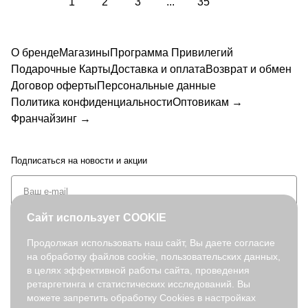
1
2
3
...
35
О бренде
Магазины
Программа Привилегий
Подарочные Карты
Доставка и оплата
Возврат и обмен
Договор оферты
Персональные данные
Политика конфиденциальности
Оптовикам →
Франчайзинг →
Подписаться
на новости и акции
Сайт использует COOKIE
Продолжая использовать наш сайт, Вы даете согласие
на обработку файлов cookie, пользовательских данных,
+7 (495) 127-08-52
в целях эффективной работы сайта, проведения
order@fabretti.ru
ретаргетинга и статистических исследований. Вы
можете запретить обработку Cookies в настройках