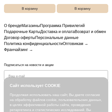
1037-2
В корзину
В корзину
О бренде
Магазины
Программа Привилегий
Подарочные Карты
Доставка и оплата
Возврат и обмен
Договор оферты
Персональные данные
Политика конфиденциальности
Оптовикам →
Франчайзинг →
Подписаться
на новости и акции
Сайт использует COOKIE
Продолжая использовать наш сайт, Вы даете согласие
на обработку файлов cookie, пользовательских данных,
+7 (495) 127-08-52
в целях эффективной работы сайта, проведения
order@fabretti.ru
ретаргетинга и статистических исследований. Вы