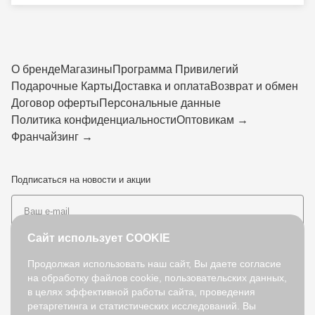
О бренде
Магазины
Программа Привилегий
Подарочные Карты
Доставка и оплата
Возврат и обмен
Договор оферты
Персональные данные
Политика конфиденциальности
Оптовикам →
Франчайзинг →
Подписаться
на новости и акции
Сайт использует COOKIE
Продолжая использовать наш сайт, Вы даете согласие
на обработку файлов cookie, пользовательских данных,
+7 (495) 127-08-52
в целях эффективной работы сайта, проведения
order@fabretti.ru
ретаргетинга и статистических исследований. Вы