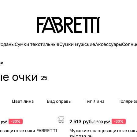
моданы
Сумки текстильные
Сумки мужские
Аксессуары
Солнц
ки
е очки
25
Цвет линз
Вид оправы
Тип Линз
Поляриз
2 513 руб.
-30%
-30%
 руб.
3 590 руб.
езащитные очки FABRETTI
Мужские солнцезащитные очк
SNG019-2b