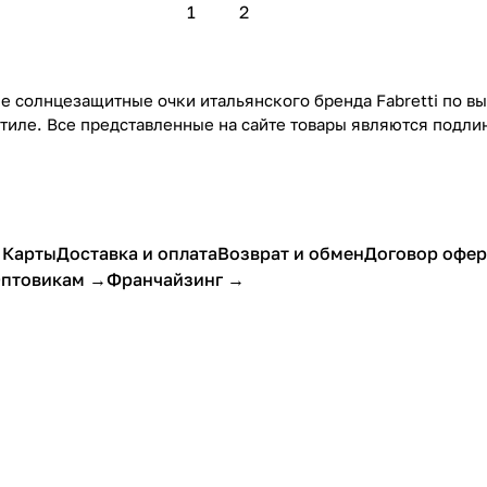
1
2
е солнцезащитные очки итальянского бренда Fabretti по вы
стиле. Все представленные на сайте товары являются подл
 Карты
Доставка и оплата
Возврат и обмен
Договор офе
птовикам →
Франчайзинг →