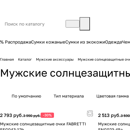
% Распродажа
Сумки кожаные
Сумки из экокожи
Одежда
Че
Главная
Каталог
Мужские аксессуары
Мужские солнцезащитные оч
Мужские солнцезащитны
По умолчанию
Тип материала
Цветовая гамма
2 793 руб.
2 513 руб.
-30%
3 990 руб.
3 590
Мужские солнцезащитные очки FABRETTI
Мужские солнц
SEG043-12b
SNG023-45a