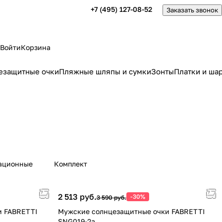
+7 (495) 127-08-52
Заказать звонок
Войти
Корзина
езащитные очки
Пляжные шляпы и сумки
Зонты
Платки и ша
ационные
Комплект
2 513 руб.
-30%
3 590 руб.
и FABRETTI
Мужские солнцезащитные очки FABRETTI
SNG019-2a