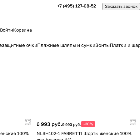
+7 (495) 127-08-52
Заказать звонок
Войти
Корзина
езащитные очки
Пляжные шляпы и сумки
Зонты
Платки и ша
6 993 руб.
-30%
9 990 руб.
женские 100%
NLSH102-1 FABRETTI Шорты женские 100%
лен (размер 44)