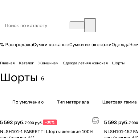
% Распродажа
Сумки кожаные
Сумки из экокожи
Одежда
Че
Главная
Каталог
Женщинам
Одежда летняя женская
Шорты
Шорты
6
По умолчанию
Тип материала
Цветовая гамма
5 593 руб.
5 593 руб.
-30%
7 990 руб.
7 990
NLSH101-1 FABRETTI Шорты женские 100%
NLSH101-152 F
лен (размер 44)
лен (размер 44