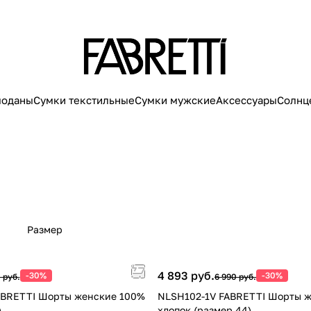
моданы
Сумки текстильные
Сумки мужские
Аксессуары
Солнц
Размер
4 893 руб.
-30%
-30%
 руб.
6 990 руб.
ABRETTI Шорты женские 100%
NLSH102-1V FABRETTI Шорты 
)
хлопок (размер 44)