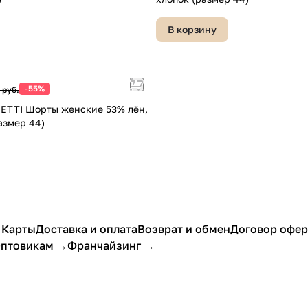
В корзину
-55%
 руб.
RETTI Шорты женские 53% лён,
азмер 44)
 Карты
Доставка и оплата
Возврат и обмен
Договор офе
птовикам →
Франчайзинг →