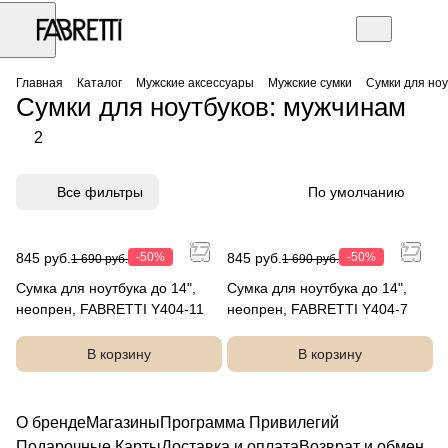
Главная
Каталог
Мужские аксессуары
Мужские сумки
Сумки для ноу
Сумки для ноутбуков: мужчинам
2
Все фильтры
По умолчанию
845 руб.
-50%
845 руб.
-50%
1 690 руб.
1 690 руб.
Сумка для ноутбука до 14",
Сумка для ноутбука до 14",
неопрен, FABRETTI Y404-11
неопрен, FABRETTI Y404-7
В корзину
В корзину
О бренде
Магазины
Программа Привилегий
Подарочные Карты
Доставка и оплата
Возврат и обмен