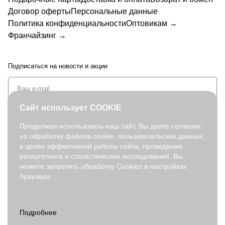
Договор оферты
Персональные данные
Политика конфиденциальности
Оптовикам →
Франчайзинг →
Подписаться
на новости и акции
Сайт использует COOKIE
Продолжая использовать наш сайт, Вы даете согласие
на обработку файлов cookie, пользовательских данных,
+7 (495) 127-08-52
в целях эффективной работы сайта, проведения
order@fabretti.ru
ретаргетинга и статистических исследований. Вы
можете запретить обработку Cookies в настройках
браузера.
© 2026. fabretti.ru. Все права защищены
На информационном ресурсе применяются
рекомендательные
технологии
.
Все ресурсы сайта www.fabretti.ru, включая (но не ограничиваясь)
текстовую, графическую, фотографическую и видео информацию,