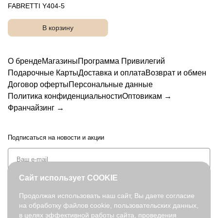
FABRETTI Y404-5
В корзину
О бренде
Магазины
Программа Привилегий
Подарочные Карты
Доставка и оплата
Возврат и обмен
Договор оферты
Персональные данные
Политика конфиденциальности
Оптовикам →
Франчайзинг →
Подписаться
на новости и акции
Сайт использует COOKIE
Продолжая использовать наш сайт, Вы даете согласие
на обработку файлов cookie, пользовательских данных,
+7 (495) 127-08-52
в целях эффективной работы сайта, проведения