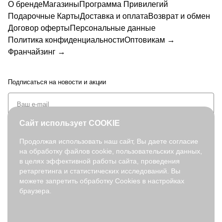
О бренде
Магазины
Программа Привилегий
Подарочные Карты
Доставка и оплата
Возврат и обмен
Договор оферты
Персональные данные
Политика конфиденциальности
Оптовикам →
Франчайзинг →
Подписаться
на новости и акции
Сайт использует COOKIE
Продолжая использовать наш сайт, Вы даете согласие
на обработку файлов cookie, пользовательских данных,
+7 (495) 127-08-52
в целях эффективной работы сайта, проведения
order@fabretti.ru
ретаргетинга и статистических исследований. Вы
можете запретить обработку Cookies в настройках
браузера.
© 2026. fabretti.ru. Все права защищены
На информационном ресурсе применяются
рекомендательные
технологии
.