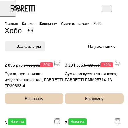
Главная
Каталог
Женщинам
Сумки из экокожи
Хобо
Хобо
56
Все фильтры
По умолчанию
2 895 руб.
-50%
3 294 руб.
-40%
5 790 руб.
5 490 руб.
Сумка, принт вишня,
Сумка, искусственная кожа,
искусственная кожа, FABRETTI
FABRETTI FMM25714-13
FR30663-4
В корзину
В корзину
Новинка
Новинка
6 990 руб.
7 490 руб.