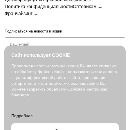
Политика конфиденциальности
Оптовикам →
Франчайзинг →
Подписаться
на новости и акции
Сайт использует COOKIE
Продолжая использовать наш сайт, Вы даете согласие
на обработку файлов cookie, пользовательских данных,
+7 (495) 127-08-52
в целях эффективной работы сайта, проведения
order@fabretti.ru
ретаргетинга и статистических исследований. Вы
можете запретить обработку Cookies в настройках
браузера.
© 2026. fabretti.ru. Все права защищены
На информационном ресурсе применяются
рекомендательные
технологии
.
Все ресурсы сайта www.fabretti.ru, включая (но не ограничиваясь)
текстовую, графическую, фотографическую и видео информацию,
структуру, дизайн и оформление страниц, доменное имя,