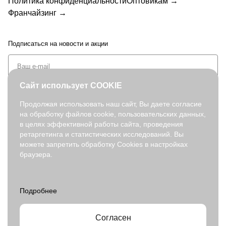
Политика конфиденциальности
Оптовикам →
Франчайзинг →
Подписаться
на новости и акции
Сайт использует COOKIE
Продолжая использовать наш сайт, Вы даете согласие
на обработку файлов cookie, пользовательских данных,
+7 (495) 127-08-52
в целях эффективной работы сайта, проведения
order@fabretti.ru
ретаргетинга и статистических исследований. Вы
можете запретить обработку Cookies в настройках
браузера.
© 2026. fabretti.ru. Все права защищены
На информационном ресурсе применяются
рекомендательные
технологии
.
Все ресурсы сайта www.fabretti.ru, включая (но не ограничиваясь)
текстовую, графическую, фотографическую и видео информацию,
структуру, дизайн и оформление страниц, доменное имя,
Согласен
фирменное наименование являются объектами авторского права и