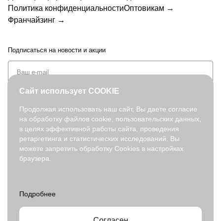
Политика конфиденциальности
Оптовикам →
Франчайзинг →
Подписаться
на новости и акции
Сайт использует COOKIE
Продолжая использовать наш сайт, Вы даете согласие
на обработку файлов cookie, пользовательских данных,
+7 (495) 127-08-52
в целях эффективной работы сайта, проведения
order@fabretti.ru
ретаргетинга и статистических исследований. Вы
можете запретить обработку Cookies в настройках
браузера.
© 2026. fabretti.ru. Все права защищены
На информационном ресурсе применяются
рекомендательные
технологии
.
Все ресурсы сайта www.fabretti.ru, включая (но не ограничиваясь)
текстовую, графическую, фотографическую и видео информацию,
структуру, дизайн и оформление страниц, доменное имя,
Согласен