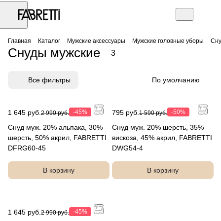
Главная
Каталог
Мужские аксессуары
Мужские головные уборы
Сну
Снуды мужские
3
Все фильтры
По умолчанию
1 645 руб.
-45%
795 руб.
-50%
2 990 руб.
1 590 руб.
Снуд муж. 20% альпака, 30%
Снуд муж. 20% шерсть, 35%
шерсть, 50% акрил, FABRETTI
вискоза, 45% акрил, FABRETTI
DFRG60-45
DWG54-4
В корзину
В корзину
1 645 руб.
-45%
2 990 руб.