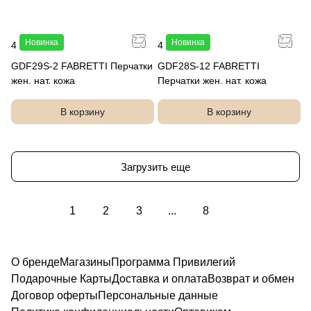
Новинка
Новинка
4 490 руб.
4 990 руб.
GDF29S-2 FABRETTI Перчатки
GDF28S-12 FABRETTI
жен. нат. кожа
Перчатки жен. нат. кожа
В корзину
В корзину
Загрузить еще
1
2
3
...
8
О бренде
Магазины
Программа Привилегий
Подарочные Карты
Доставка и оплата
Возврат и обмен
Договор оферты
Персональные данные