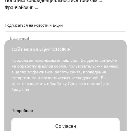
Политика конфиденциальности
Оптовикам →
Франчайзинг →
Подписаться
на новости и акции
Сайт использует COOKIE
Продолжая использовать наш сайт, Вы даете согласие
на обработку файлов cookie, пользовательских данных,
+7 (495) 127-08-52
в целях эффективной работы сайта, проведения
order@fabretti.ru
ретаргетинга и статистических исследований. Вы
можете запретить обработку Cookies в настройках
браузера.
© 2026. fabretti.ru. Все права защищены
На информационном ресурсе применяются
рекомендательные
технологии
.
Все ресурсы сайта www.fabretti.ru, включая (но не ограничиваясь)
текстовую, графическую, фотографическую и видео информацию,
структуру, дизайн и оформление страниц, доменное имя,
Согласен
фирменное наименование являются объектами авторского права и